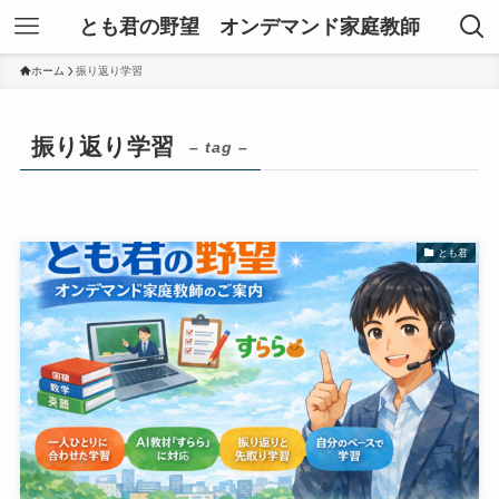
とも君の野望 オンデマンド家庭教師
ホーム
振り返り学習
振り返り学習
– tag –
とも君